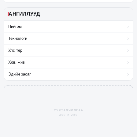
АНГИЛЛУУД
›
Нийгэм
›
Технологи
›
Улс төр
›
Хов, жив
›
Эдийн засаг
СУРТАЛЧИЛГАА
300 × 250